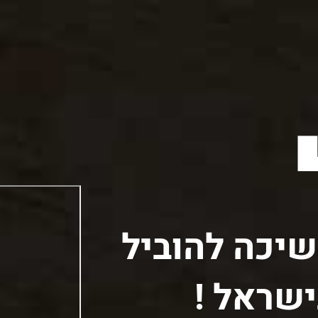
יכה להוביל
שראל !