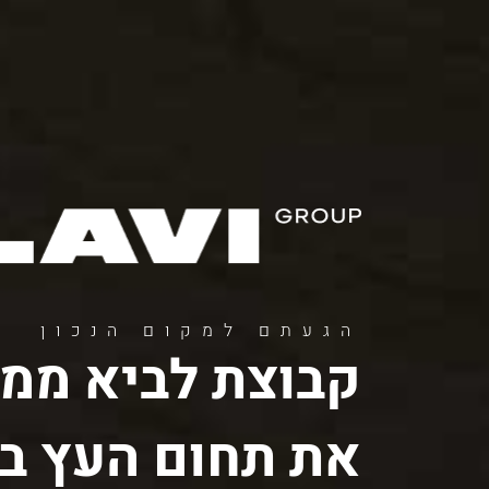
11
12
13
הגעתם למקום הנכון
קבוצת לביא ממש
את תחום העץ בי