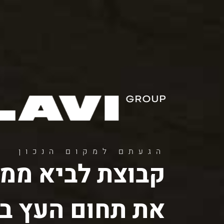
11
12
13
הגעתם למקום הנכון
קבוצת לביא ממש
את תחום העץ בי