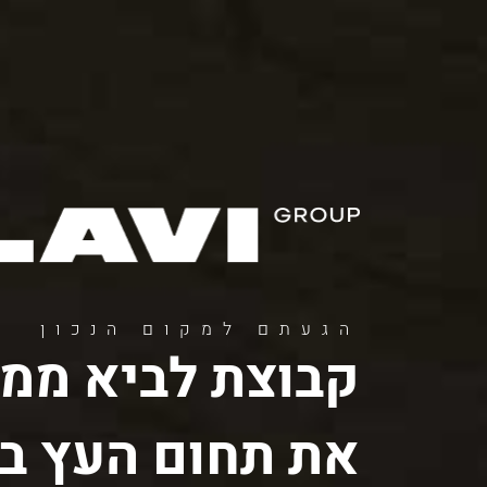
11
12
13
הגעתם למקום הנכון
קבוצת לביא ממש
את תחום העץ בי