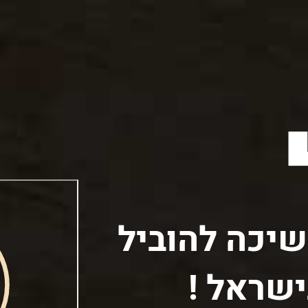
יכה להוביל
שראל !