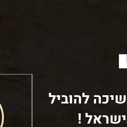
יכה להוביל
שראל !