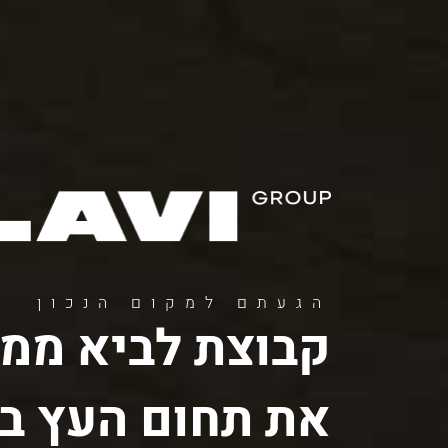
11
12
13
הגעתם למקום הנכון
קבוצת לביא ממש
את תחום העץ בי