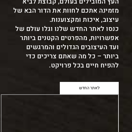
העץ המובילים בעולם, קבוצת לביא
ראשי
לוחות עץ
לוחות Synchronize
מזמינה אתכם לחוות את הדור הבא של
עיצוב, איכות ומקצוענות.
לוחות Synchronize
כנסו לאתר החדש שלנו וגלו עולם של
אפשרויות, מהפרטים הקטנים ביותר
סדרת לוחות מלמין מסונכרנים, מיוצרים בטכנולוגיה
ועד העיצובים הגדולים והמרגשים
ייחודית שמעניקה להם מראה, טקסטורה ומגע זהים לאלה
ביותר – כל מה שאתם צריכים כדי
של לוחות פורניר או עץ.
להפיח חיים בכל פרויקט.
יתרונות:
עמידים בפני שריטות
לאתר החדש
בשונה מפורניר, אינם מצריכים תחזוקה וטיפול לאורך
השנים
מתאימים לכל סוגי העיצובים ומעניקים לחלל מראה
חמים והרמוני
גודל הלוחות 2.80 מ' * 2.07 מ'. קיימים קאנטים תואמים
לכל הדגמים.