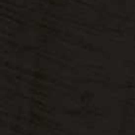
פורמייקה דגם H1181st37
פורמייקה דגם H3325st28
לוחות עץ
לוחות מלמין
סיבית ירוקה Hydro
לוחות מעכבי בעירה
פרפקט גלוס
פרפקט מט
לוחות MDF
לוחות OSB
לוחות EuroLight