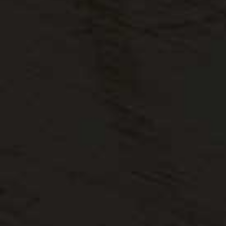
שלח
ראשי
פרטי התקשרות
אודות
האומן 12, אשדוד. אולם
לוחות עץ
תצוגה: הלח"י 24 בני ברק
פורמייקה
0504041519
פרקטים
arc@lgegger.co.il
מגזין
מפת אתר
EGGER ישראל, יבואנית מותג האיכות EGGER הבינלאומי, הפועל
על פי סטנדרטים בלי מתפשרים של איכות, שירות