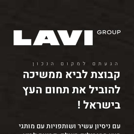
0504041519
11
12
13
Toggle
navigation
הגעתם למקום הנכון
קבוצת לביא ממשיכה
להוביל את תחום העץ
בישראל !
עם ניסיון עשיר ושותפויות עם מותגי