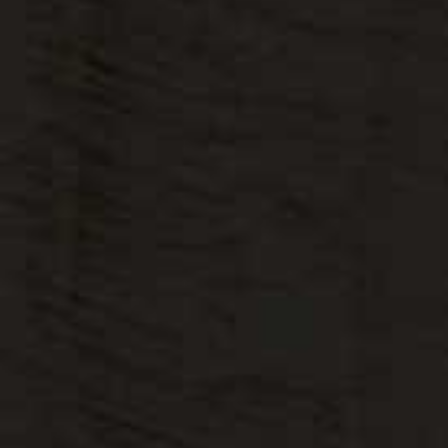
לוחות Synchronize
פורמייקה
פרקטים
שתף עמוד: